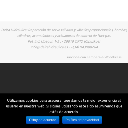
Delta Hidráulica: Reparación de servo válvulas y válvulas proporcionales, bombas,
cilindros, acumuladores y actuadores de control de fuel-gas.
Pol. Ind. Ubegun 1-5 . - 20810 ORIO (Gipuzkoa)
info@deltahidraulica.es - +(34) 943900264
Funciona con
Tempera
&
WordPress.
Utilizamos cookies para asegurar que damos la mejor experiencia al
usuario en nuestra web. Si sigues utilizando este sitio asumiremos que
estás de acuerdo.
Estoy de acuerdo
Política de privacidad